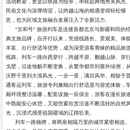
流动桥梁，更是以铁路为纽带，串联起两地秀美风光
民俗文化与深厚情谊，让跨越山海的相遇变得轻松惬
意，也为区域文旅融合发展注入了全新活力。
“京和号” 旅游列车是连接首都北京与新疆和田的
典文旅品牌，自开行以来，凭借线路长、景观美、体
丰富、出行舒适等优势，成为深受游客青睐的精品旅
线路。列车一路向西穿行，跨越平原、翻越山脉、穿
戈壁，沿途地貌不断变换，从繁华都市到塞外绿洲，
沃野千里到大漠风光，一步一景，满目风华。相较于
通客运列车，旅游专列兼顾出行舒适度与游览体验，
厢环境整洁温馨，配套设施一应俱全，游客在漫长旅
中既能安心休憩，又能凭窗欣赏沿途不断流转的自然
光，沉浸式感受祖国疆域的辽阔壮美。
列车一路驰骋，将两座相隔万里的城市紧密相连。