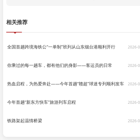
相关推荐
全国首趟跨境海铁公“一单制”班列从山东烟台港顺利开行
2026-0
你乘过的每一趟车，都有他们的身影——客运员的日常
2026-0
热血启程，为热爱奔赴——今年首趟“赣超”球迷专列顺利发车
2026-0
今年首趟“新东方快车”旅游列车启程
2026-0
铁路架起温情桥梁
2026-0