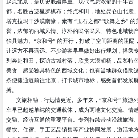
起点北京，是历史底蕴厚重、现代气息浓郁的千年古
都，名胜古迹星罗棋布；终点和田，地处昆仑山北麓
塔克拉玛干沙漠南缘，素有 “玉石之都”“歌舞之乡” 的
誉，浓郁的西域风情、淳朴的民俗民风、特色地域物
独具魅力。“京和号” 的开行，打破了空间距离的阻隔
让远方不再遥远。不少游客早早做好出行规划，搭乘
列奔赴和田，探访古城村落，欣赏大漠胡杨，品鉴特
美食，感受独具特色的西域文化；也有当地群众借助
条便捷通道前往北京，打卡城市地标，感受首都发展
搏。
文旅相融，行远情更近。多年来，“京和号” 旅游
车早已超越单纯的交通载体，成为两地文化交流、情
交融、经济互通的重要平台。专列持续带动沿线旅游
餐饮、住宿、手工艺品销售等产业协同发展，激活地