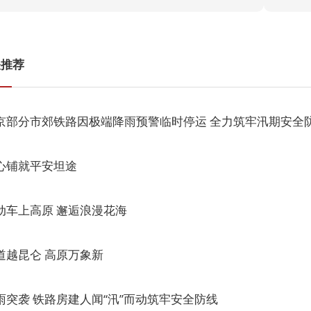
关推荐
京部分市郊铁路因极端降雨预警临时停运 全力筑牢汛期安全
心铺就平安坦途
动车上高原 邂逅浪漫花海
道越昆仑 高原万象新
雨突袭 铁路房建人闻“汛”而动筑牢安全防线