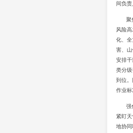
间负责
聚
风险高
化、全
害、山
安排干
类分级
到位。
作业标
强
紧盯天
地协同