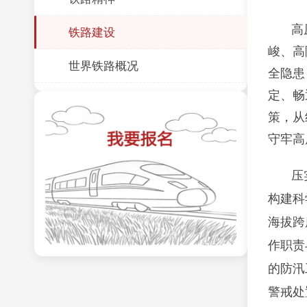
高
铁路建设
峻、高
世界铁路概况
全隐患
定、畅
策，从
守牢高
压
构建科
海拔跨
作职责
的防汛
警戒处