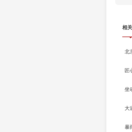
相
北
匠
坐
大
暴