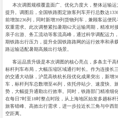
本次调图规模覆盖面广、优化力度大，整体运输运
提升。调图后，全国铁路图定旅客列车开行总数达133
前增加236列，同时新增39列货物列车，兼顾客运便
双重需求。此次调整紧扣暑期62天运输周期，精准对
亲子出游、务工流动等客流高峰，通过科学调配运力
期铁路出行压力，提升全国铁路路网的运行效率和承
路运输适配暑期高频出行场景。
客运品质升级是本次调图的核心亮点，多条主干高
标杆列车布局，大幅压缩区域通行时长。作为连接长
的交通大动脉，沪昆高铁杭长段优化成果突出，新增3
车，标杆列车总数增至46列，依托停站少、速度快、
势，大幅提升通勤出行效率。同时，铁路部门精准细
在每日7时至18时整点时段，从上海地区始发多趟标杆
旅客错峰、高效出行需求，进一步拉近长三角与中西
空距离。