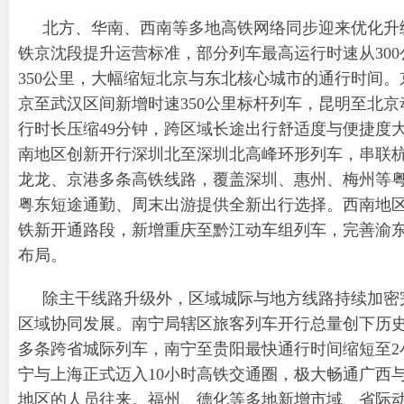
北方、华南、西南等多地高铁网络同步迎来优化升
铁京沈段提升运营标准，部分列车最高运行时速从300
350公里，大幅缩短北京与东北核心城市的通行时间。
京至武汉区间新增时速350公里标杆列车，昆明至北京
行时长压缩49分钟，跨区域长途出行舒适度与便捷度
南地区创新开行深圳北至深圳北高峰环形列车，串联
龙龙、京港多条高铁线路，覆盖深圳、惠州、梅州等
粤东短途通勤、周末出游提供全新出行选择。西南地
铁新开通路段，新增重庆至黔江动车组列车，完善渝
布局。
除主干线路升级外，区域城际与地方线路持续加密
区域协同发展。南宁局辖区旅客列车开行总量创下历
多条跨省城际列车，南宁至贵阳最快通行时间缩短至2
宁与上海正式迈入10小时高铁交通圈，极大畅通广西
地区的人员往来。福州、德化等多地新增市域、省际