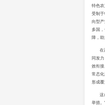
特色农
受制于
向型产
多国，
障，助
在
同发力
效衔接
常态化
形成覆
这
举措。