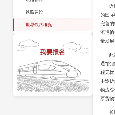
近
铁路建设
的国际
完善的
世界铁路概况
流运输
量发展
此
通”的
程无忧
中途拆
物流综
原货物
长