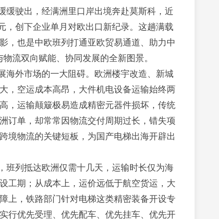
缓缓驶出，经满洲里口岸出境奔赴莫斯科，近
00 万元，创下企业单月对欧出口新纪录。这趟满载
影，也是中欧班列打通亚欧贸易通道、助力中
业与物流双向赋能、协同发展的全新图景。
展海外市场的一大阻碍。欧洲楼宇改造、新城
大，空运成本高昂，大件机电设备运输始终两
高，运输颠簸极易造成精密元器件损坏，传统
洲订单，却常常因物流交付周期过长，错失项
跨境物流的关键短板，为国产电梯出海开辟出
，班列抵达欧洲仅需十几天，运输时长仅为海
设工期；从成本上，运价远低于航空货运，大
障上，铁路部门针对电梯这类精密装备开设专
实行优先受理、优先配车、优先挂车、优先开