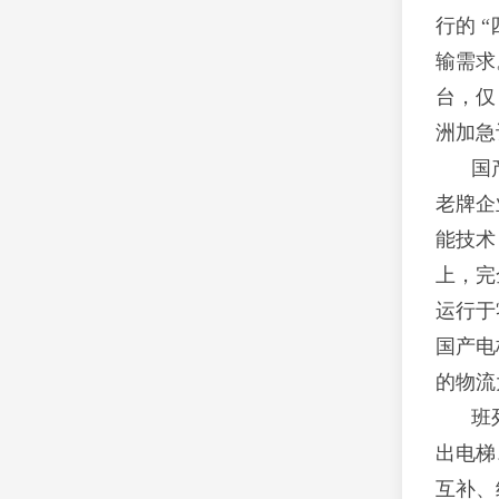
行的 
输需求
台，仅
洲加急
国
老牌企
能技术
上，完
运行于
国产电
的物流
班
出电梯
互补、