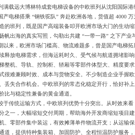
列满载远大博林特成套电梯设备的中欧班列从沈阳国际港
 台国产电梯搭乘 “钢铁驼队” 奔赴欧洲各地，货值超 40
造的班列，既是国产高端装备叩开欧洲市场大门的生动缩
扬帆出海的真实写照，勾勒出共建 “一带一路” 之下产
期以来，欧洲市场门槛高、物流难题多，曾是国产电梯拓
续释放电梯需求，但海运耗时久、受气候与航道拥堵影响
梯整机、导轨、控制柜、轿厢等零部件体型大、精度要求
式很难兼顾时效、成本与货物安全。不少制造企业手握欧
、丢失合作机会。中欧班列的常态化稳定开行，恰好补上
价比与稳定性兼备的黄金通道。
较于传统运输方式，中欧班列优势十分突出。从时效来看
分之一，大幅缩短交付周期，帮助海外开发商缩短项目建
机、零部件集中装运，有效摊薄单件物流开支；从运输保
通道，提供特种集装箱、加固防护、全程恒温防护服务，