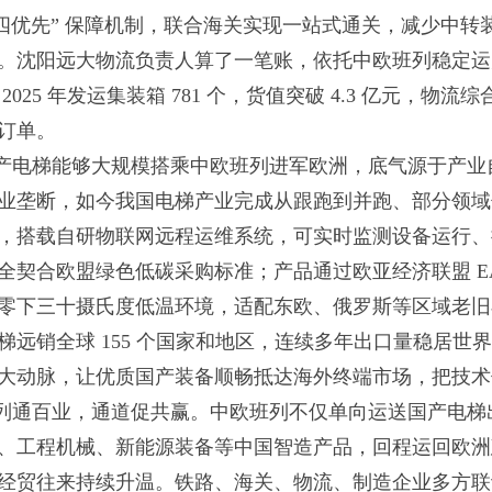
“四优先” 保障机制，联合海关实现一站式通关，减少中
。沈阳远大物流负责人算了一笔账，依托中欧班列稳定运力
 2025 年发运集装箱 781 个，货值突破 4.3 亿元
订单。
产电梯能够大规模搭乘中欧班列进军欧洲，底气源于产业
业垄断，如今我国电梯产业完成从跟跑到并跑、部分领域
，搭载自研物联网远程运维系统，可实时监测设备运行、
全契合欧盟绿色低碳采购标准；产品通过欧亚经济联盟 E
零下三十摄氏度低温环境，适配东欧、俄罗斯等区域老旧
梯远销全球 155 个国家和地区，连续多年出口量稳居
大动脉，让优质国产装备顺畅抵达海外终端市场，把技术
列通百业，通道促共赢。中欧班列不仅单向运送国产电梯
、工程机械、新能源装备等中国智造产品，回程运回欧洲
经贸往来持续升温。铁路、海关、物流、制造企业多方联