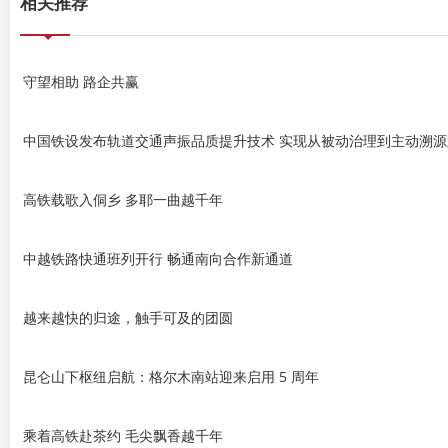
相关推荐
守望相助 路企共赢
中国铁设发布轨道交通声振品质提升技术 实现从被动治理到主动溯源
高铁载歌入侗乡 多耶一曲越千年
中越铁路快通班列开行 畅通南向合作新通道
越来越快的归途，触手可及的团圆
昆仑山下枢纽启航：格尔木南站迎来启用 5 周年
乘着高铁赴茶约 毛尖飘香越千年