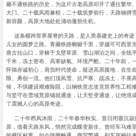
藏不通铁路的历史，为这片古老高原叩开了通往繁华
大门。二十载风雨兼程，二十载筑梦前行，天路驰骋
新容颜，高原大地处处涌动蓬勃生机。
这条横跨世界屋脊的天路，是人类基建史上的奇迹
儿女的圆梦之路。青藏铁路蜿蜒千里，穿越可可西里
唐古拉山口，穿梭于戈壁草原、雪山湖泊之间，全线
千米，冻土密布、高寒缺氧、环境严酷。二十年前，
怀揣赤诚初心，肩负时代使命，挺进高原腹地，在生
限、勇创一流。他们顶风雪、抗严寒、战冻土，不畏
候，不惧建设艰难险阻，以钢铁意志攻克世界性工程
与坚守在雪域荒原铺就通途，让天堑变通途，让绝境
了震撼人心的高原奇迹。
二十年栉风沐雨，二十年春华秋实。昔日闭塞沉寂
原，借着天路东风，悄然完成蝶变新生。曾经车马难
的藏区村寨，如今路网畅通、商贸繁盛，列车穿梭往