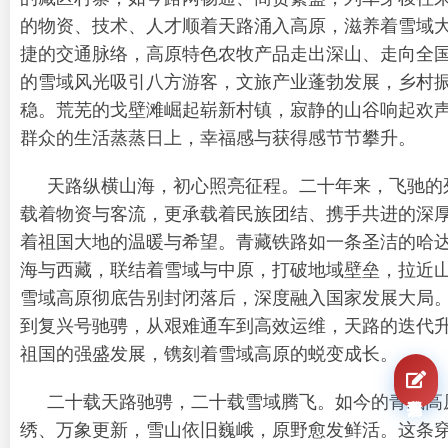
的物资、技术、人才顺着天路涌入高原，滋养着雪域
捷的交通脉络，高原特色农牧产品走出深山、走向全
的雪域风光吸引八方游客，文旅产业蓬勃发展，乡村
稳。荒芜的戈壁滩崛起崭新村镇，寂静的山谷响起欢
群众的生活蒸蒸日上，幸福感与获得感节节攀升。
天路纵横山海，初心照亮征程。二十年来，飞驰的
载着物资与客流，更承载着民族团结、携手共进的深
着祖国大地的温暖与希望。青藏铁路如一条圣洁的哈
海与西藏，联结着雪域与中原，打破地域壁垒，拉近
雪域高原彻底告别封闭落后，深度融入国家发展大局
到复兴号驰骋，从艰难通车到高效运维，天路的迭代
祖国的强盛发展，镌刻着雪域高原的蜕变成长。
我要报名
二十载天路驰骋，二十载雪域腾飞。如今的青藏高
绣、万象更新，雪山依旧巍峨，原野愈发鲜活。这条