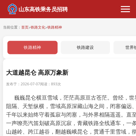
山东高铁乘务员招聘
当前位置：
首页
铁路文化
铁路精神
>
>
铁路精神
铁路建设
世界
大道越昆仑 高原万象新
发布于：2026-07-07
阅读：
893次
巍巍昆仑横亘雪域，茫茫高原亘古苍茫。曾经，世
阻隔、天堑纵横，雪域高原深藏山海之间，闭塞偏远
千年以来始终守着孤寂与闭塞，与外界相隔遥遥。直
一声嘹亮汽笛划破高原沉寂，青藏铁路全线通车，一
山越岭、跨江越谷，翻越巍峨昆仑，贯通千里雪域，