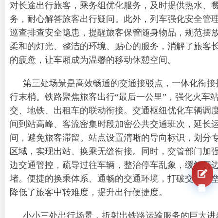
对长途出行旅客，乘务组优化服务，及时提供热水、
务，耐心解答旅客出行疑问。此外，列车强化安全管
巡查排查安全隐患，提醒旅客保管随身物品，规范摆
柔和的灯光、整洁的环境、贴心的服务，消解了旅客
的疲惫，让车厢成为温馨的移动休憩空间。
第三处场景是高效畅通的交通接驳点，一体化衔接
行末梢。铁路聚焦旅客出行“最后一公里”，强化火车
交、地铁、出租车的联动衔接。交通枢纽优化车辆调
间到站高峰、客流密集时段加密公共交通班次，延长
间，避免旅客滞留。站点设置清晰的导向标识，划分
区域，实现出站、换乘无缝衔接。同时，交管部门加
边交通管控，疏导过往车辆，整治停车乱象，缓解周
堵。便捷的换乘体系、通畅的交通环境，打破交通壁
我要报名
降低了旅客中转难度，提升出行便捷度。
小小三处出行场景，折射出铁路运输服务的巨大进