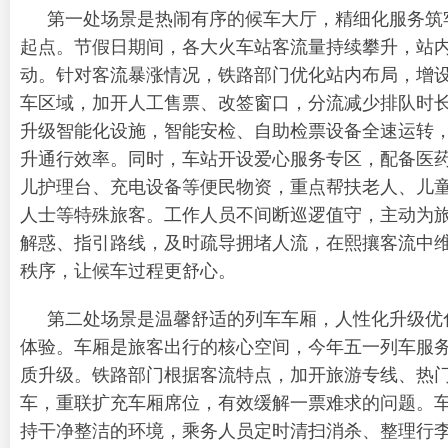
第一处场景是热闹有序的候车大厅，精细化服务筑
起点。节假日期间，各大火车站客流量持续攀升，站
动。针对客流暴涨情况，铁路部门优化站内布局，增
车区域，加开人工售票、改签窗口，分流减少排队时
升级智能化设施，智能安检、自助检票设备全速运转
升通行效率。同时，车站开设爱心服务专区，配备医
儿护理台、充电设备等便民物资，重点帮扶老人、儿
人士等特殊旅客。工作人员不间断巡逻值守，主动为
解惑、指引路线，及时疏导拥堵人流，在熙攘客流中
秩序，让候车过程更舒心。
第二处场景是温馨舒适的列车车厢，人性化升级优
体验。车厢是旅客出行的核心空间，今年五一列车服
质升级。铁路部门根据客流特点，加开旅游专线、热
车，重联扩充车厢席位，有效缓解一票难求的问题。
持干净整洁的环境，乘务人员定时清扫消杀、整理行