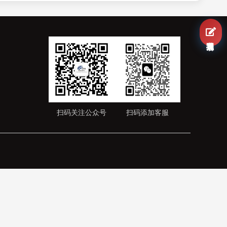
我要报名
扫码关注公众号
扫码添加客服