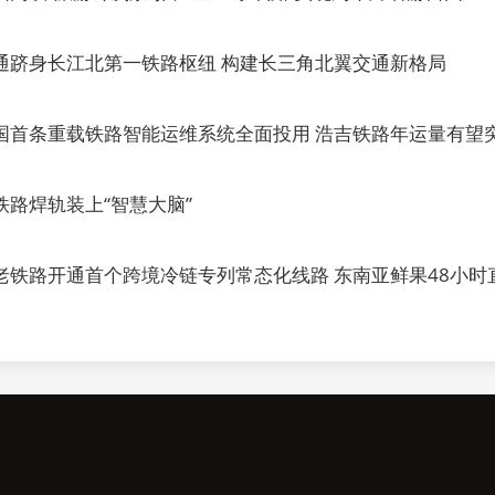
通跻身长江北第一铁路枢纽 构建长三角北翼交通新格局
国首条重载铁路智能运维系统全面投用 浩吉铁路年运量有望突
铁路焊轨装上“智慧大脑”
老铁路开通首个跨境冷链专列常态化线路 东南亚鲜果48小时