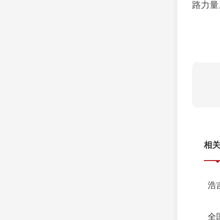
路力量
相
浩
全