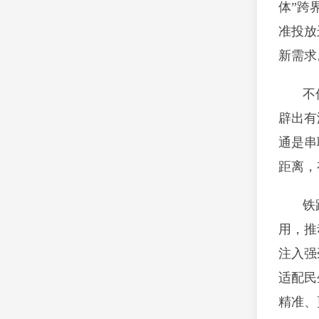
体”跨
准投放
新需求
不
辟出有
通是串
距离，
铁
用，推
注入强
适配民
精准、