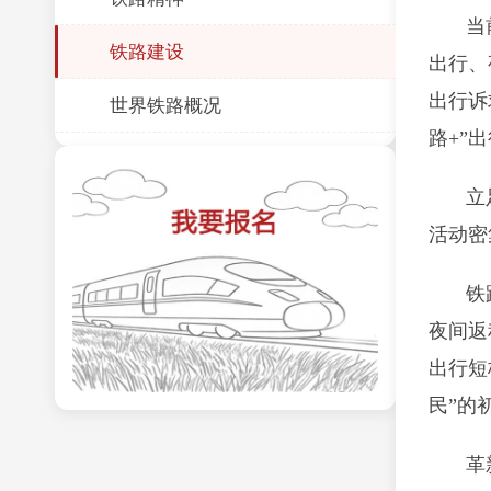
当
铁路建设
出行、
出行诉
世界铁路概况
路+”
立
活动密
铁
夜间返
出行短
民”的
革