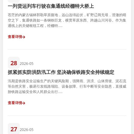
一列货运列车行驶在集通线经棚特大桥上
苍茫的内蒙古锡林郭勒草原腹地，远山连绵起伏，旷野辽阔无垠，澄澈的晴
空之下，集通铁路如一条钢铁巨龙，横贯草原东西、跨越山川河谷。作为集
通线上的关键枢纽工程，经棚特.....
查看详情
28
2026-05
抓紧抓实防洪防汛工作 坚决确保铁路安全持续稳定
汛期是铁路安全运输生产的关键风险期，强降雨、洪涝、山体滑坡、泥石流
等自然灾害，极易引发线路塌陷、设备故障、行车中断等安全隐患，直接威
胁铁路运输安全和人民群众出行.....
查看详情
27
2026-05