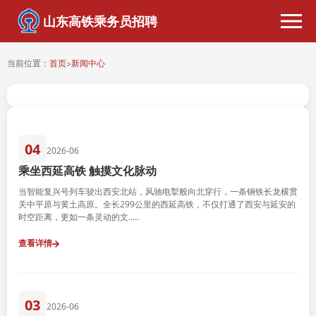
山东高铁乘务员招聘
当前位置：
首页
新闻中心
>
04
2026-06
乘坐西延高铁 触摸文化脉动
当智能复兴号列车驶出西安北站，风驰电掣般向北穿行，一条钢铁长龙横贯
关中平原与黄土高原。全长299公里的西延高铁，不仅打通了西安与延安的
时空距离，更如一条灵动的文.....
查看详情
03
2026-06