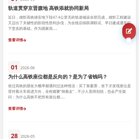
轨道贯穿京晋腹地 高铁添就协同新局
近日，雄忻高铁雄安地下段47.4公里无砟轨道铺设全部完成，雄忻工程建设
又迈出了关键性的阶段性胜利步伐，为全线后续联调联试、早日建成通车打
下坚实的基础。作为国家高.....
我要报名
查看详情
01
2026-06
为什么高铁座位都是反向的？是为了省钱吗？
坐过高铁的朋友大概率都遇到过这种情况：买了靠窗票，坐下才发现座位是
背对着火车前进方向，全程都要“倒着走”，不少人觉得别扭，也会产生疑
问：为什么高铁不把所有座位都.....
查看详情
28
2026-05