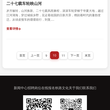
二十七载车轮映山河
岁月辗转，山河换新。二十七载风雨兼程，滚滚车轮穿梭于华夏大地，越过
江河湖海，穿过城镇乡野，见证着祖国的日新月异，镌刻着时代的蓬勃变
迁。从绿皮慢车的缓缓前行，到复.....
查看详情
10
首页
上一页
下一页
末页
9
11
新闻中心
招聘岗位
在线报名
铁路文化
关于我们
联系我们