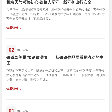
极端天气考验初心 铁路人坚守一线守护出行安全
入汛以来，极端强降雨天气多发，对铁路运输安全造成严峻挑战，万千铁路
工作者坚守岗位、逆行而上，在狂风暴雨中筑牢安全防线，用责任担当守护
万千旅客平安出行。面对极端天.....
查看详情
02
2026-06
铁道绘美景 旅途藏温情——从铁路作品展看见流动的中
国
飞驰的列车穿梭山河，斑斓的作品诉说故事。近期“我的铁路风景”主题宣传
文化季优秀作品集中亮相，一张张照片、一幅幅画作、一段段文字，将铁路
之美、旅途之暖、时代之变娓.....
查看详情
01
2026-06