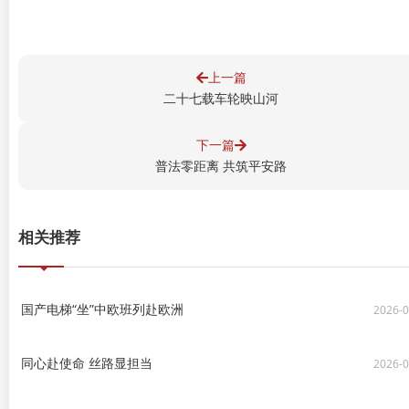
上一篇
二十七载车轮映山河
下一篇
普法零距离 共筑平安路
相关推荐
国产电梯“坐”中欧班列赴欧洲
2026-0
同心赴使命 丝路显担当
2026-0