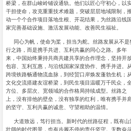
桥梁，在群山峻岭铺设通轨。他们以匠心守初心，以
干担使命，攻克重重技术难题，突破层层地域限制，
动一个个合作项目落地生根、开花结果，为丝路沿线
家完善基础设施、激活发展动能、改善民生福祉。
同心为帆，使命为桨，担当为舵。丝路发展从不是
行之路，而是携手共进、互利共赢的同心之路。多年
来，中国始终秉持共商共建共享的合作理念，坚持开
包容、互利互惠，与沿线国家深度协作、携手并进。
跨境铁路畅通物流血脉，到经贸口岸焕发蓬勃生机；
文化交流搭建友谊桥梁，到民生项目温暖万千民众，
方位、多层次、宽领域的合作格局持续成型。丝路之
上，没有排他的壁垒，没有独享的红利，唯有携手并
的坚守、互利共赢的诚意、守望相助的温情。
大道致远，笃行担当。新时代的丝路征程，既有山
壮阔的时代图景，也有步履不停的责任坚守。无数奋