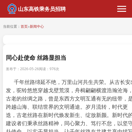
山东高铁乘务员招聘
当前位置：
首页
新闻中心
>
同心赴使命 丝路显担当
发布于：2026-05-26
阅读：
976次
千年丝路绵延不绝，万里山河共生共荣。从古长安
发，驼铃悠悠穿越戈壁荒漠，舟楫翩翩横渡浩瀚沧海
古老的丝绸之路，曾是东西方文明互通有无的纽带，
跨越山海、联结世界的文明通途。岁月流转，时代更
迭，古老丝路在新时代焕发新生、绽放新颜。新时代
建设者们秉承丝路精神，同心聚力、笃行不怠，以坚
赴使命，以实干显担当，让千年丝路在共建共享中续