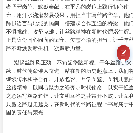
者坚守岗位、默默奉献，在平凡的岗位上践行初心使
命，用汗水浇灌发展硕果，用担当书写丝路华章。他
跨越语言与地域的隔阂，搭建起合作互通的桥梁；他
不惧挑战、攻坚克难，让丝路精神在新时代熠熠生辉
正是这份同心同向的坚守、矢志不渝的担当，让千年
路不断焕发新生机、凝聚新力量。
我要报名
潮起丝路风正劲，不负韶华踏新程。千年丝路薪火
续，时代使命催人奋进。站在新的历史起点上，我们
继续传承和平合作、开放包容、互学互鉴、互利共赢
丝路精神，以同心聚力之姿奔赴时代使命，以实干担
之态续写丝路辉煌，让文明互鉴之花常开不败，让互
共赢之路越走越宽，在新时代的丝路征程上书写属于
国的责任与荣光。