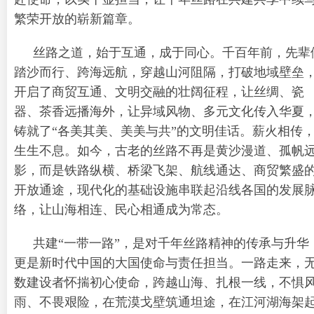
繁荣开放的崭新篇章。
丝路之道，始于互通，成于同心。千百年前，先辈
踏沙而行、跨海远航，穿越山河阻隔，打破地域壁垒
开启了商贸互通、文明交融的壮阔征程，让丝绸、瓷
器、茶香远播海外，让异域风物、多元文化传入华夏
铸就了“各美其美、美美与共”的文明佳话。薪火相传
生生不息。如今，古老的丝路不再是黄沙漫道、孤帆
影，而是铁路纵横、桥梁飞架、航线通达、商贸繁盛
开放通途，现代化的基础设施串联起沿线各国的发展
络，让山海相连、民心相通成为常态。
共建“一带一路”，是对千年丝路精神的传承与升华
更是新时代中国的大国使命与责任担当。一路走来，
数建设者怀揣初心使命，跨越山海、扎根一线，不惧
雨、不畏艰险，在荒漠戈壁筑通坦途，在江河湖海架