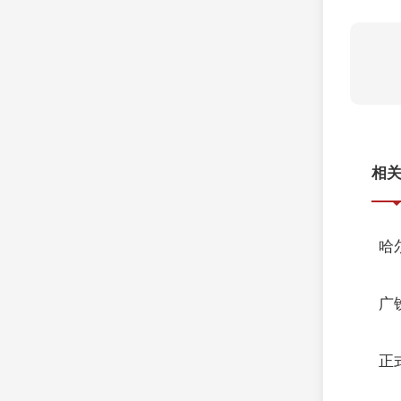
相
哈
广
正