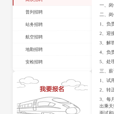
一、岗
普列招聘
二、岗
站务招聘
1、负
2、迎
航空招聘
3、解
地勤招聘
4、负
安检招聘
5、处
三、薪
1、试
2、转
3、每
出乘天
面试和