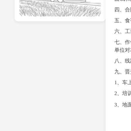
四、合
五、食
六、工
七、作
单位对
八、线
九、晋
1、车
2、培
3、地